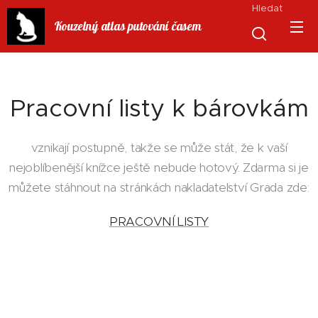
Hledat
Kouzelný atlas putování časem
Pracovní listy k bárovkám
vznikají postupně, takže se může stát, že k vaší
nejoblíbenější knížce ještě nebude hotový. Zdarma si je
můžete stáhnout na stránkách nakladatelství Grada zde:
PRACOVNÍ LISTY