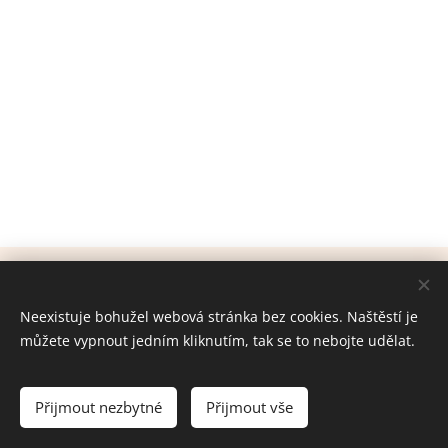
© 2024 Všechna práva vyhrazena
Neexistuje bohužel webová stránka bez cookies. Naštěstí je
Cookies
můžete vypnout jedním kliknutím, tak se to nebojte udělat.
Jazyky
Čeština
English
Français
Deutsch
Español
Přijmout nezbytné
Přijmout vše