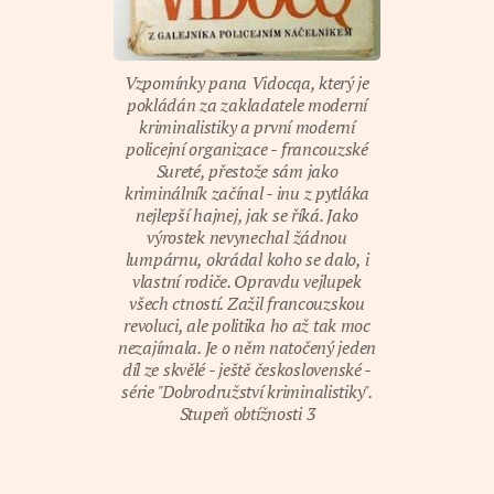
Vzpomínky pana Vidocqa, který je
pokládán za zakladatele moderní
kriminalistiky a první moderní
policejní organizace - francouzské
Sureté, přestože sám jako
kriminálník začínal - inu z pytláka
nejlepší hajnej, jak se říká. Jako
výrostek nevynechal žádnou
lumpárnu, okrádal koho se dalo, i
vlastní rodiče. Opravdu vejlupek
všech ctností. Zažil francouzskou
revoluci, ale politika ho až tak moc
nezajímala. Je o něm natočený jeden
díl ze skvělé - ještě československé -
série "Dobrodružství kriminalistiky".
Stupeň obtížnosti 3