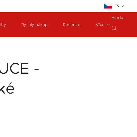
CS
Hledat
ihy
Rychlý nákup
Recenze
Více
UCE -
ké