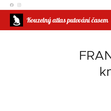
Kouzelný atlas putování časem
FRAN
k