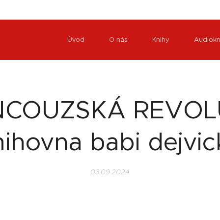
Úvod
O nás
Knihy
Audiokn
COUZSKÁ REVOL
nihovna babi dejvic
03.09.2024