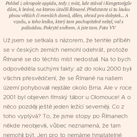
Pohled z akropole oppida, tedy z míst, kde stával i Kengetorígův
dům, k bráně, na kterou útočili Římané. Představte si tu louku
plnou větších či menších domů, dílen, ohrad pro dobytek... A
vzadu, u toho lesíka, který tam pochopitelně nebyl, val s
palisádou. Pokryté sněhem. A jste tam. Foto VV
Už jsem se setkala s názorem, že tenhle příběh
se v českých zemích nemohl odehrát, protože
Římané se do těchto míst nedostali. Na to bych
odpověděla suchými fakty: až do roku 2000 byli
všichni přesvědčení, že se Římané na našem
území pohybovali nejdále okolo Brna. Ale v roce
2001 byl objeven římský tábor u Olomouce! A o
něco později ještě jeden ležící severněji. Co z
toho vyplývá? To, že jsme stopy po Římanech
někde neobjevili, vůbec neznamená, že tam
nemohli být. Jen pro to nemáme hmatatelné