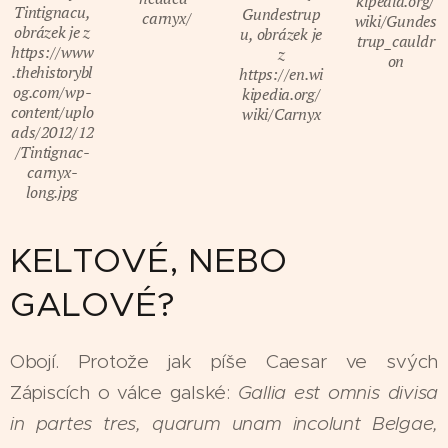
kipedia.org/
Tintignacu,
Gundestrup
carnyx/
wiki/Gundes
obrázek je z
u, obrázek je
trup_cauldr
https://www
z
on
.thehistorybl
https://en.wi
og.com/wp-
kipedia.org/
content/uplo
wiki/Carnyx
ads/2012/12
/Tintignac-
carnyx-
long.jpg
KELTOVÉ, NEBO
GALOVÉ?
Obojí. Protože jak píše Caesar ve svých
Zápiscích o válce galské:
Gallia est omnis divisa
in partes tres, quarum unam incolunt Belgae,