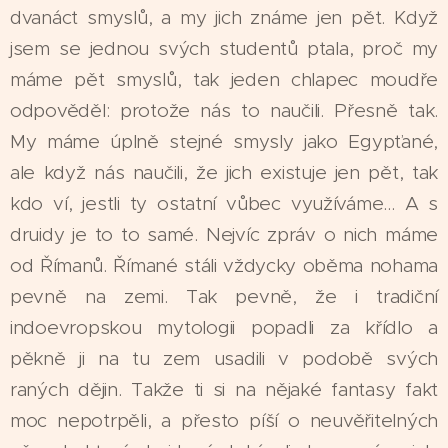
dvanáct smyslů, a my jich známe jen pět. Když
jsem se jednou svých studentů ptala, proč my
máme pět smyslů, tak jeden chlapec moudře
odpověděl: protože nás to naučili. Přesně tak.
My máme úplně stejné smysly jako Egypťané,
ale když nás naučili, že jich existuje jen pět, tak
kdo ví, jestli ty ostatní vůbec využíváme... A s
druidy je to to samé. Nejvíc zpráv o nich máme
od Římanů. Římané stáli vždycky oběma nohama
pevně na zemi. Tak pevně, že i tradiční
indoevropskou mytologii popadli za křídlo a
pěkně ji na tu zem usadili v podobě svých
raných dějin. Takže ti si na nějaké fantasy fakt
moc nepotrpěli, a přesto píší o neuvěřitelných