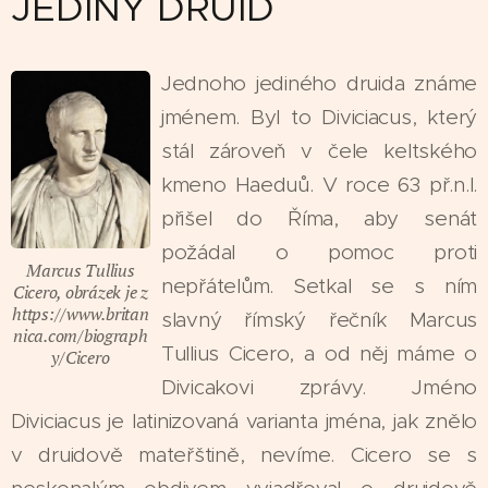
JEDINÝ DRUID
Jednoho jediného druida známe
jménem. Byl to Diviciacus, který
stál zároveň v čele keltského
kmeno Haeduů. V roce 63 př.n.l.
přišel do Říma, aby senát
požádal o pomoc proti
Marcus Tullius
nepřátelům. Setkal se s ním
Cicero, obrázek je z
https://www.britan
slavný římský řečník Marcus
nica.com/biograph
Tullius Cicero, a od něj máme o
y/Cicero
Divicakovi zprávy. Jméno
Diviciacus je latinizovaná varianta jména, jak znělo
v druidově mateřštině, nevíme. Cicero se s