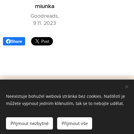
miunka
Goodreads,
9.11. 2023
Share
© 2024 Všechna práva vyhrazena
Neexistuje bohužel webová stránka bez cookies. Naštěstí je
Cookies
můžete vypnout jedním kliknutím, tak se to nebojte udělat.
Jazyky
Čeština
English
Français
Deutsch
Español
Přijmout nezbytné
Přijmout vše