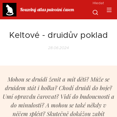
Hledat
Kouzelný atlas putování časem
Keltové - druidův poklad
28.06.2024
Mohou se druidi ženit a mít děti? Může se
druidem stát i holka? Chodí druidi do boje?
Umí opravdu čarovat? Vidí do budoucnosti a
do minulosti? A mohou se také někdy v
něčem splést? Skutečně dokážou zabít