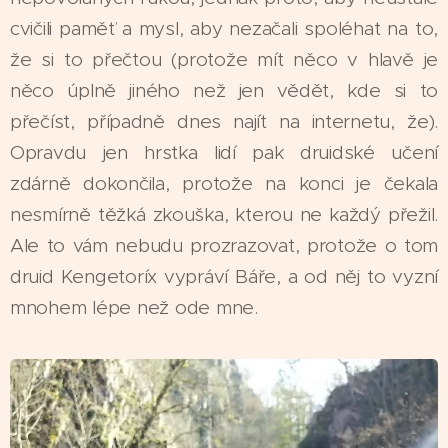
cvičili paměť a mysl, aby nezačali spoléhat na to,
že si to přečtou (protože mít něco v hlavě je
něco úplně jiného než jen vědět, kde si to
přečíst, případně dnes najít na internetu, že).
Opravdu jen hrstka lidí pak druidské učení
zdárně dokončila, protože na konci je čekala
nesmírně těžká zkouška, kterou ne každý přežil.
Ale to vám nebudu prozrazovat, protože o tom
druid Kengetoríx vypráví Báře, a od něj to vyzní
mnohem lépe než ode mne.