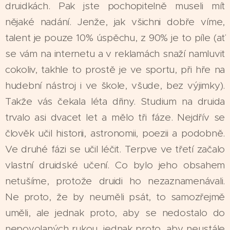
druidkách. Pak jste pochopitelně museli mít
nějaké nadání. Jenže, jak všichni dobře víme,
talent je pouze 10% úspěchu, z 90% je to píle (ať
se vám na internetu a v reklamách snaží namluvit
cokoliv, takhle to prostě je ve sportu, při hře na
hudební nástroj i ve škole, všude, bez výjimky).
Takže vás čekala léta dřiny. Studium na druida
trvalo asi dvacet let a mělo tři fáze. Nejdřív se
člověk učil historii, astronomii, poezii a podobně.
Ve druhé fázi se učil léčit. Terpve ve třetí začalo
vlastní druidské učení. Co bylo jeho obsahem
netušíme, protože druidi ho nezaznamenávali.
Ne proto, že by neuměli psát, to samozřejmě
uměli, ale jednak proto, aby se nedostalo do
nepovolaných rukou, jednak proto, aby neustále