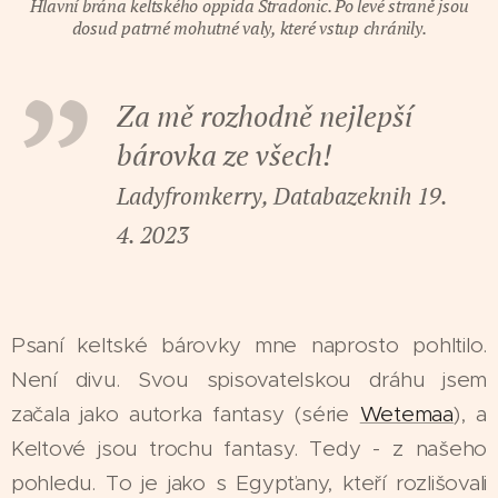
Hlavní brána keltského oppida Stradonic. Po levé straně jsou
dosud patrné mohutné valy, které vstup chránily.
Za mě rozhodně nejlepší
bárovka ze všech!
Ladyfromkerry, Databazeknih 19.
4. 2023
Psaní keltské bárovky mne naprosto pohltilo.
Není divu. Svou spisovatelskou dráhu jsem
začala jako autorka fantasy (série
Wetemaa
), a
Keltové jsou trochu fantasy. Tedy - z našeho
pohledu. To je jako s Egypťany, kteří rozlišovali