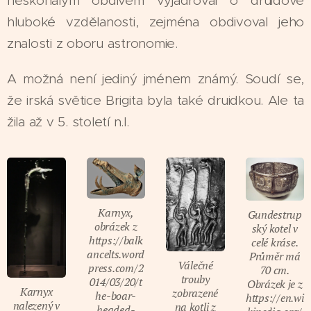
neskonalým obdivem vyjadřoval o druidově
hluboké vzdělanosti, zejména obdivoval jeho
znalosti z oboru astronomie.
A možná není jediný jménem známý. Soudí se,
že irská světice Brigita byla také druidkou. Ale ta
žila až v 5. století n.l.
Karnyx,
Gundestrup
obrázek z
ský kotel v
https://balk
celé kráse.
ancelts.word
Průměr má
Válečné
press.com/2
70 cm.
trouby
014/03/20/t
Obrázek je z
Karnyx
zobrazené
he-boar-
https://en.wi
nalezený v
na kotli z
headed-