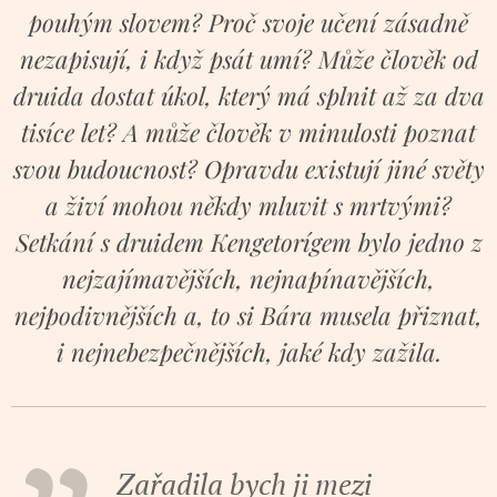
pouhým slovem? Proč svoje učení zásadně
nezapisují, i když psát umí? Může člověk od
druida dostat úkol, který má splnit až za dva
tisíce let? A může člověk v minulosti poznat
svou budoucnost? Opravdu existují jiné světy
a živí mohou někdy mluvit s mrtvými?
Setkání s druidem Kengetorígem bylo jedno z
nejzajímavějších, nejnapínavějších,
nejpodivnějších a, to si Bára musela přiznat,
i nejnebezpečnějších, jaké kdy zažila.
Zařadila bych ji mezi