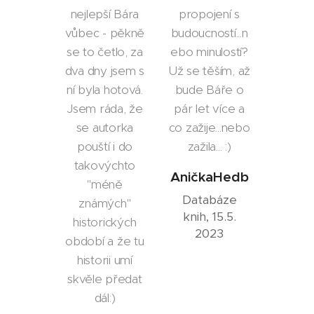
nejlepší Bára
propojení s
vůbec - pěkně
budoucností...n
se to četlo, za
ebo minulostí?
dva dny jsem s
Už se těším, až
ní byla hotová.
bude Báře o
Jsem ráda, že
pár let více a
se autorka
co zažije...nebo
pouští i do
zažila... :)
takovýchto
AničkaHedb
"méně
Databáze
známých"
knih, 15.5.
historických
2023
období a že tu
historii umí
skvěle předat
dál:)