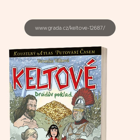
www.grada.cz/keltove-12687/