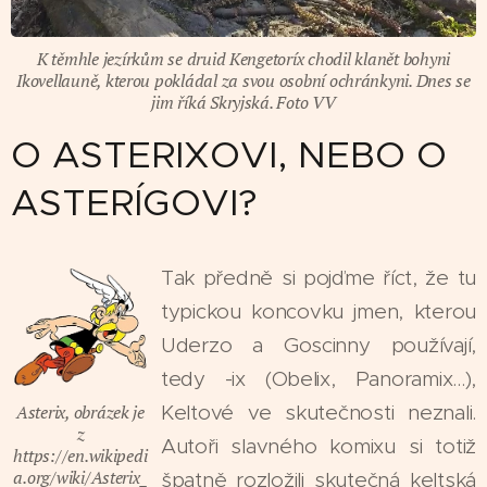
K těmhle jezírkům se druid Kengetoríx chodil klanět bohyni
Ikovellauně, kterou pokládal za svou osobní ochránkyni. Dnes se
jim říká Skryjská. Foto VV
O ASTERIXOVI, NEBO O
ASTERÍGOVI?
Tak předně si pojďme říct, že tu
typickou koncovku jmen, kterou
Uderzo a Goscinny používají,
tedy -ix (Obelix, Panoramix...),
Keltové ve skutečnosti neznali.
Asterix, obrázek je
z
Autoři slavného komixu si totiž
https://en.wikipedi
a.org/wiki/Asterix_
špatně rozložili skutečná keltská