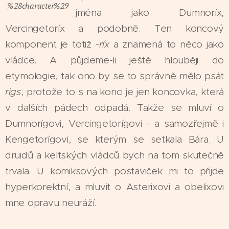
%28character%29
jména jako Dumnoríx,
Vercingetoríx a podobně. Ten koncový
komponent je totiž
-ríx
a znamená to něco jako
vládce. A půjdeme-li ještě hlouběji do
etymologie, tak ono by se to správně mělo psát
rigs
, protože to s na konci je jen koncovka, která
v dalších pádech odpadá. Takže se mluví o
Dumnorígovi, Vercingetorígovi - a samozřejmě i
Kengetorígovi, se kterým se setkala Bára. U
druidů a keltských vládců bych na tom skutečně
trvala. U komiksových postaviček mi to přijde
hyperkorektní, a mluvit o Asterixovi a obelixovi
mne opravu neuráží.