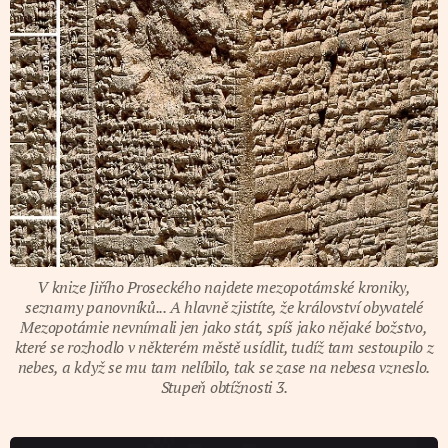
V knize Jiřího Proseckého najdete mezopotámské kroniky,
seznamy panovníků... A hlavně zjistíte, že království obyvatelé
Mezopotámie nevnímali jen jako stát, spíš jako nějaké božstvo,
které se rozhodlo v některém městě usídlit, tudíž tam sestoupilo z
nebes, a když se mu tam nelíbilo, tak se zase na nebesa vzneslo.
Stupeň obtížnosti 3.