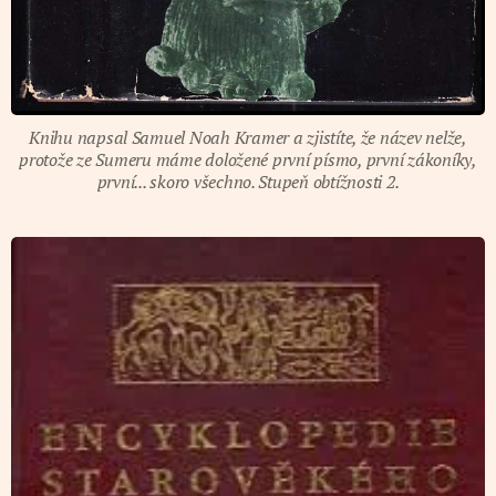
Knihu napsal Samuel Noah Kramer a zjistíte, že název nelže,
protože ze Sumeru máme doložené první písmo, první zákoníky,
první... skoro všechno. Stupeň obtížnosti 2.