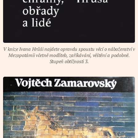
V knize Ivana Hrůši najdete opravdu spoustu věcí o náboženství v
Mezopotámii včetně modliteb, zaříkávání, věštění a podobně.
Stupeň obtížnosti 3.