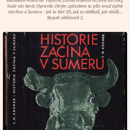
bude vás bavit. Opravdu čtivým způsobem tu píše snad úplně
všechno o Sumeru - jak tu lidé žili, jak se oblékali, jak vládli...
Stupeň obtížnosti 2.