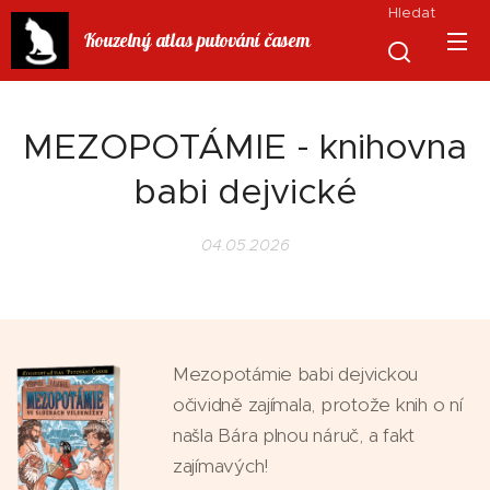
Hledat
Kouzelný atlas putování časem
MEZOPOTÁMIE - knihovna
babi dejvické
04.05.2026
Mezopotámie babi dejvickou
očividně zajímala, protože knih o ní
našla Bára plnou náruč, a fakt
zajímavých!