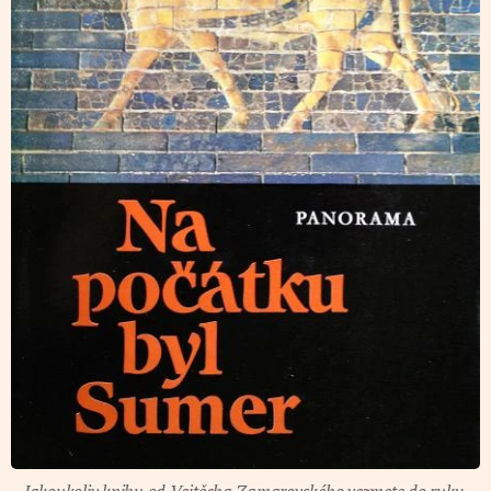
Jakoukoliv knihu od Vojtěcha Zamarovského vezmete do ruky,