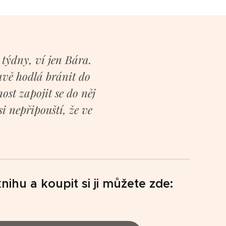
 týdny, ví jen Bára.
vě hodlá bránit do
st zapojit se do něj
si nepřipouští, že ve
knihu a koupit si ji můžete zde: