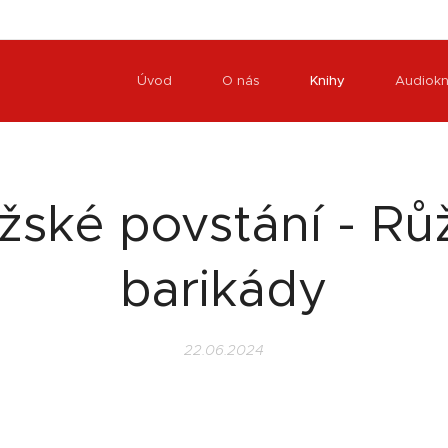
Úvod
O nás
Knihy
Audiokn
žské povstání - Rů
barikády
22.06.2024