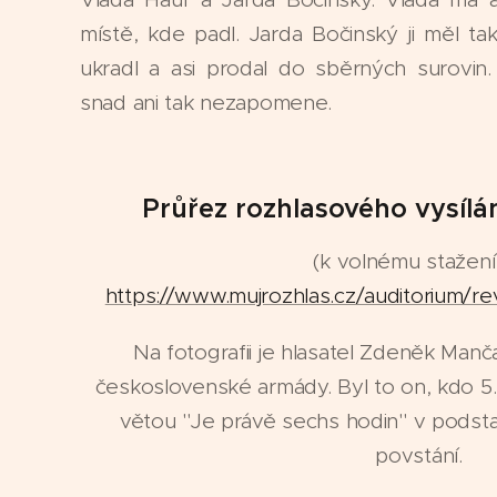
místě, kde padl. Jarda Bočinský ji měl ta
ukradl a asi prodal do sběrných surovin
snad ani tak nezapomene.
Průřez rozhlasového vysílá
(k volnému stažení
https://www.mujrozhlas.cz/auditorium/rev
Na fotografii je hlasatel Zdeněk Manč
československé armády. Byl to on, kdo 5.
větou "Je právě sechs hodin" v podsta
povstání.