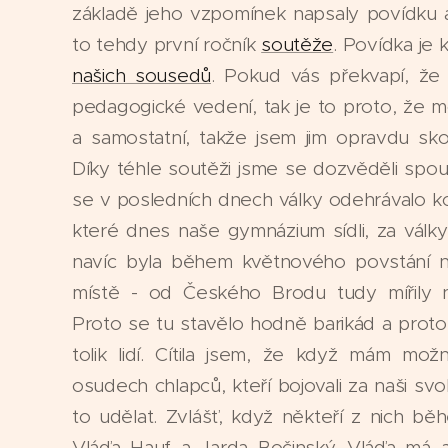
základě jeho vzpomínek napsaly povídku a
to tehdy první ročník
soutěže
. Povídka je
našich sousedů
. Pokud vás překvapí, že
pedagogické vedení, tak je to proto, že moj
a samostatní, takže jsem jim opravdu sko
Díky téhle soutěži jsme se dozvěděli spo
se v posledních dnech války odehrávalo ko
které dnes naše gymnázium sídli, za války
navíc byla během květnového povstání
místě - od Českého Brodu tudy mířily 
Proto se tu stavělo hodně barikád a proto
tolik lidí. Cítila jsem, že když mám mo
osudech chlapců, kteří bojovali za naši s
to udělat. Zvlášť, když někteří z nich běhe
Vláďa Hauf a Jarda Bočinský. Vláďa má 