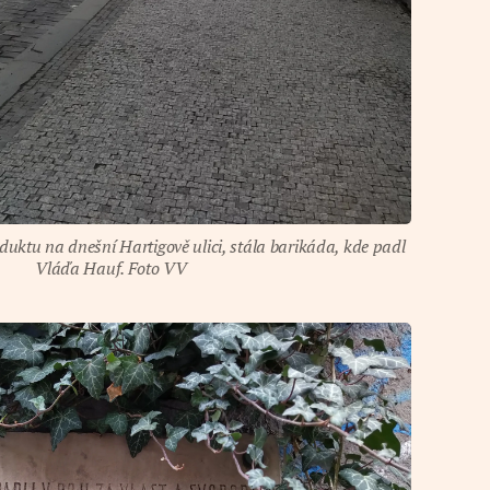
aduktu na dnešní Hartigově ulici, stála barikáda, kde padl
Vláďa Hauf. Foto VV