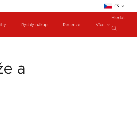
CS
Hledat
ihy
Rychlý nákup
Recenze
Více
že a