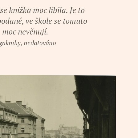
e knížka moc líbila. Je to
podané, ve škole se tomuto
 moc nevěnují.
gaknihy, nedatováno