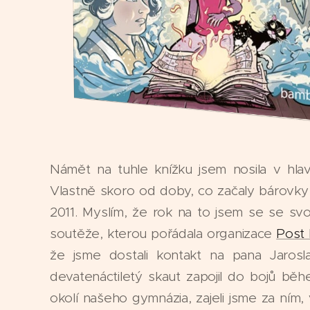
Námět na tuhle knížku jsem nosila v hl
Vlastně skoro od doby, co začaly bárovky
2011. Myslím, že rok na to jsem se se svojí
soutěže, kterou pořádala organizace
Post 
že jsme dostali kontakt na pana Jarosl
devatenáctiletý skaut zapojil do bojů bě
okolí našeho gymnázia, zajeli jsme za ním, 