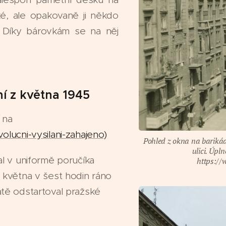
ké, ale opakovaně ji někdo
. Díky bárovkám se na něj
ní z května 1945
 na
olucni-vysilani-zahajeno)
Pohled z okna na barikád
ulici. Úpl
al v uniformě poručíka
https://
 května v šest hodin ráno
tě odstartoval pražské