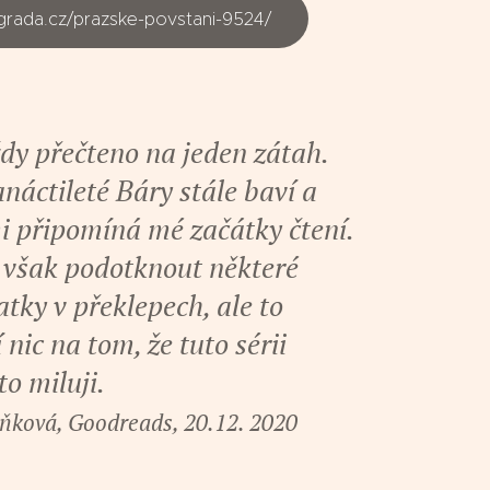
rada.cz/prazske-povstani-9524/
dy přečteno na jeden zátah.
náctileté Báry stále baví a
i připomíná mé začátky čtení.
však podotknout některé
tky v překlepech, ale to
nic na tom, že tuto sérii
o miluji.
ková, Goodreads, 20.12. 2020