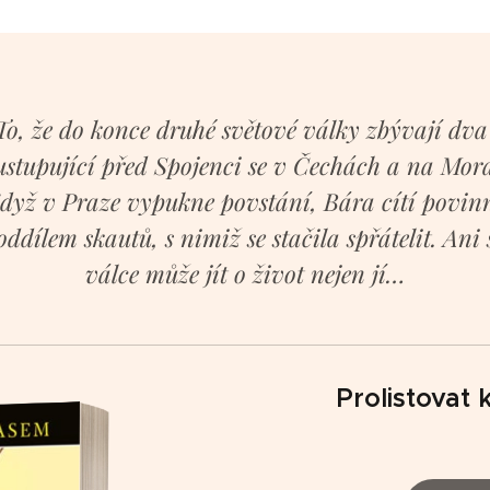
To, že do konce druhé světové války zbývají dva
tupující před Spojenci se v Čechách a na Mora
dyž v Praze vypukne povstání, Bára cítí povinno
ddílem skautů, s nimiž se stačila spřátelit. Ani 
válce může jít o život nejen jí…
Prolistovat 