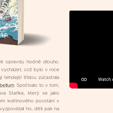
avě opravdu hodně dlouho.
 vycházet, což bylo v roce
 tehdejší třídou zúčastnila
bellum
. Spočívalo to v tom,
ava Staňka, který se jako
hem květnového povstání v
vyzpovídali ho, děti pak na