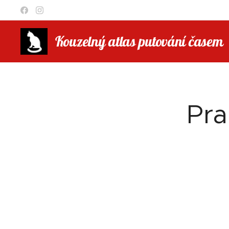
Kouzelný atlas putování časem
Pra