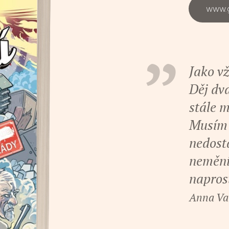
www.g
Jako vž
Děj dva
stále m
Musím 
nedosta
nemění 
naprost
Anna Vaň