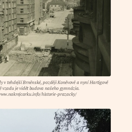
y v tehdejší Brněnské, později Koněvově a nyní Hartigově
ně vzadu je vidět budova našeho gymnázia.
www.nakrejcarku.info/historie-prazacky/