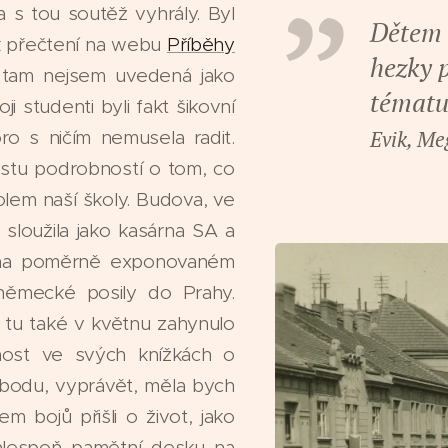
 s tou soutěž vyhrály. Byl
Dětem s
 k přečtení na webu
Příběhy
hezky 
 tam nejsem uvedená jako
tématu
i studenti byli fakt šikovní
Evik, Me
ro s ničím nemusela radit.
ustu podrobností o tom, co
lem naší školy. Budova, ve
 sloužila jako kasárna SA a
 na poměrně exponovaném
německé posily do Prahy.
 tu také v květnu zahynulo
žnost ve svých knížkách o
vobodu, vyprávět, měla bych
m bojů přišli o život, jako
alespoň pamětní desku na