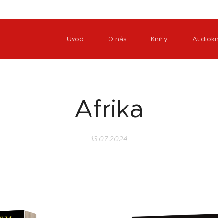
Úvod
O nás
Knihy
Audiokn
Afrika
13.07.2024