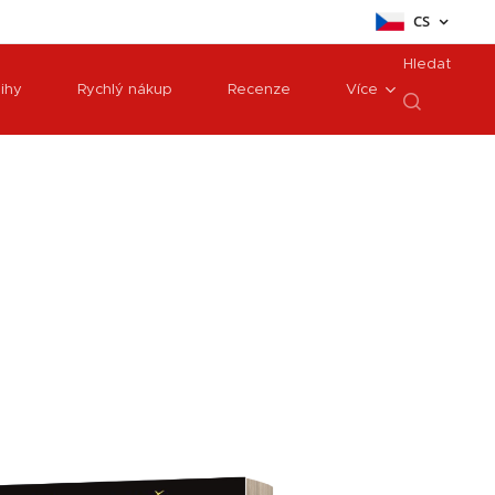
CS
Hledat
ihy
Rychlý nákup
Recenze
Více